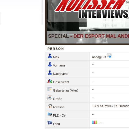
SPECIAL
- DER ESPORT MAL ANDE
PERSON
Nick
aandg123
--
Vorname
--
Nachname
--
Geschlecht
--
Geburtstag (Alter)
--
Größe
1309 St Patrick St Thibod
Adresse
--
PLZ - Ort
----
Land