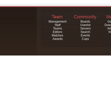
Management
Boards
Ga
Staff
Userlist
Dow
Teams
Servers
Art
Editors
Search
N
Matches
Events
Awards
Cups