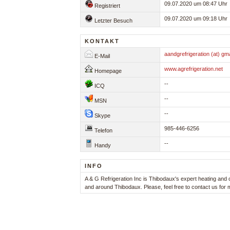
09.07.2020 um 08:47 Uhr
Registriert
09.07.2020 um 09:18 Uhr
Letzter Besuch
KONTAKT
aandgrefrigeration (at) gm
E-Mail
www.agrefrigeration.net
Homepage
--
ICQ
--
MSN
--
Skype
985-446-6256
Telefon
--
Handy
INFO
A & G Refrigeration Inc is Thibodaux's expert heating and 
and around Thibodaux. Please, feel free to contact us for