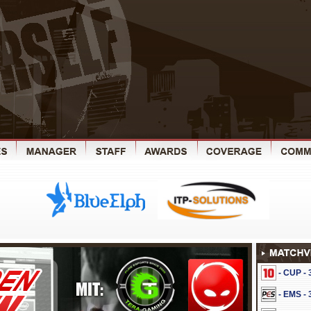
- CUP -
- EMS -