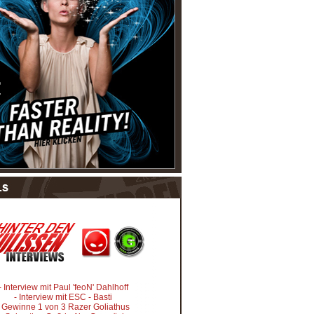
- Interview mit Paul 'feoN' Dahlhoff
- Interview mit ESC - Basti
- Gewinne 1 von 3 Razer Goliathus