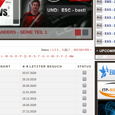
- EMS -
- EAS -
- EAS -
- EAS -
NDERS - SERIE TEIL 1
- EAS -
- EAS -
Status
<
1
2
3
...
5
[6]
7
...
923
924
925
>
-
L
-
M
-
N
-
O
-
P
-
Q
-
R
-
S
-
T
-
U
-
V
-
W
-
X
-
Y
-
Z
-
Alle
NORT
LETZTER BESUCH
STATUS
03.07.2020
26.10.2019
20.05.2020
11.01.2020
18.12.2019
16.05.2020
27.12.2019