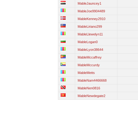
MableJauncey1
MableJoe9904489
MableKenney2910
MableLiriano299
MableLlewelyn11
MableLogan0
MableLyon38644
MableMccaffrey
MableMccurdy
MableMetts
MableNam4466668
MableNen0816
MableNewdegate2