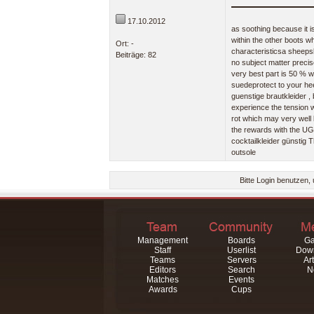
17.10.2012
as soothing because it i
within the other boots wh
Ort: -
characteristicsa sheepsk
Beiträge: 82
no subject matter prec
very best part is 50 % w
suedeprotect to your hee
guenstige brautkleider ,
experience the tension 
rot which may very well 
the rewards with the UGG
cocktailkleider günstig
outsole
Bitte Login benutzen
Management
Boards
Ga
Staff
Userlist
Dow
Teams
Servers
Art
Editors
Search
N
Matches
Events
Awards
Cups