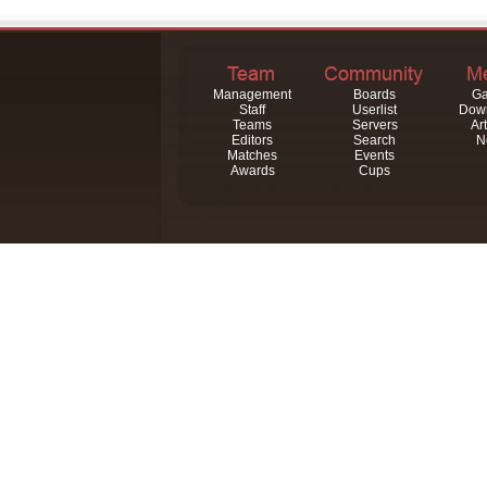
Management
Boards
Ga
Staff
Userlist
Dow
Teams
Servers
Art
Editors
Search
N
Matches
Events
Awards
Cups