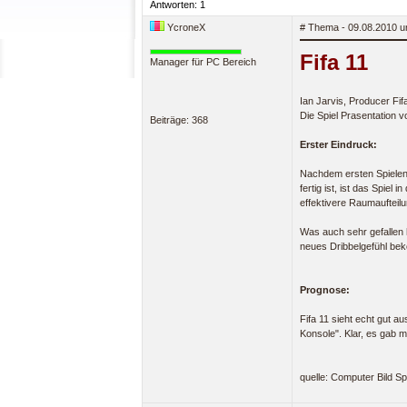
Antworten: 1
YcroneX
# Thema - 09.08.2010 u
Fifa 11
Manager für PC Bereich
Ian Jarvis, Producer Fifa
Die Spiel Prasentation 
Beiträge: 368
Erster Eindruck:
Nachdem ersten Spielen 
fertig ist, ist das Spie
effektivere Raumaufteil
Was auch sehr gefallen h
neues Dribbelgefühl be
Prognose:
Fifa 11 sieht echt gut a
Konsole". Klar, es gab m
quelle: Computer Bild Sp