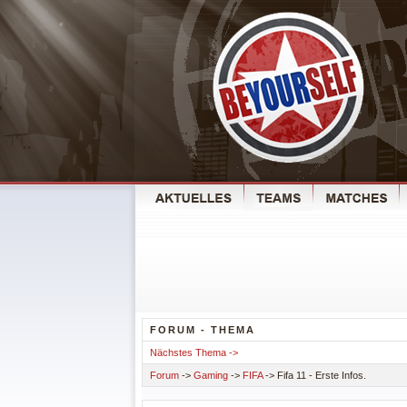
FORUM - THEMA
Nächstes Thema ->
Forum
->
Gaming
->
FIFA
-> Fifa 11 - Erste Infos.