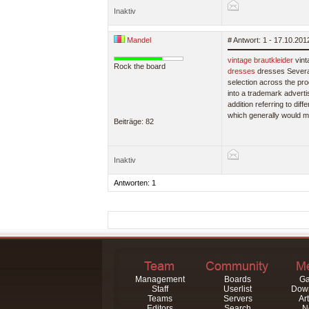
Inaktiv
Mandel
# Antwort: 1 - 17.10.20
vintage brautkleider
vint
Rock the board
dresses
dresses Several
selection across the pr
into a trademark adverti
addition referring to diff
which generally would ma
Beiträge: 82
Inaktiv
Antworten: 1
Management
Boards
Ga
Staff
Userlist
Dow
Teams
Servers
Art
Editors
Search
N